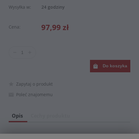
Wysyłka w:
24 godziny
97,99 zł
Cena:
Do koszyka
Zapytaj o produkt
Poleć znajomemu
Opis
Cechy produktu
Miscela Crema -
Mieszanka stworzona z połączenia