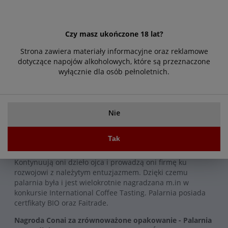
najlepszej kawy Arabica i doskonałych ziaren Robusty,
która daje bardzo kremowe espresso. Idealny dla tych,
którzy preferują kawę o dobrze zdefiniowanym smaku.
Czy masz ukończone 18 lat?
Nasza kawa jest palona w tradycyjny sposób i poddawana
ciągłej kontroli, aby za każdym razem zapewnić
Strona zawiera materiały informacyjne oraz reklamowe
Państwu prawdziwe włoskie espresso.
dotyczące napojów alkoholowych, które są przeznaczone
wyłącznie dla osób pełnoletnich.
O palarni - rys historyczny :
Palarnia Morandini ma swój początek w latach
sześćdziesiątych, założona przez Pana Romolo
Morandiniego, powstaje maleńkie laboratorium kawowe
Nie
wraz z palarnią. Pierwsza maszyna do palenia kawy
'Vittoria' mieściła zaledwie 5 kg kawy. Przygodę na
Tak
poważnie z kawą rozpoczęto w rodu 1991, gdzie firmę
przejeli synowie Pana Romolo : Pietro i Viglio Morandini.
Kontynuują oni dzieło ojca i prowadzą oni firmę ku
rozwojowi z należytym entuzjazmem. Dzięki czemu
palarnia była i jest wielokrotnie nagradzana m.in w
konkursie International Coffee Tasting. Palarnia posiada
certfikaty BIO oraz Faitrade.
Nagroda Conai za zrównoważone opakowanie - Palarnia