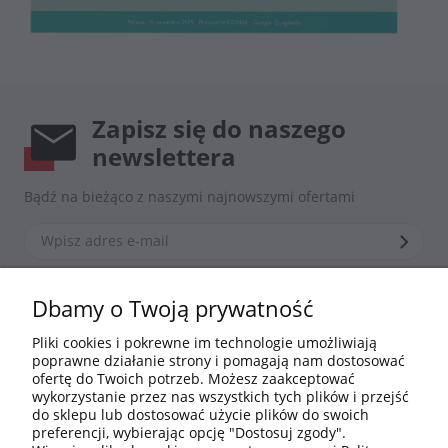
Zapisz się do naszego
newslettera
Bądź na bieżąco z naszymi najnowszymi ofertami
*Zapisując się zgadzasz się z naszą
polityką prywatności
Dbamy o Twoją prywatność
Pliki cookies i pokrewne im technologie umożliwiają
poprawne działanie strony i pomagają nam dostosować
Informacje
ofertę do Twoich potrzeb. Możesz zaakceptować
wykorzystanie przez nas wszystkich tych plików i przejść
do sklepu lub dostosować użycie plików do swoich
Moje konto
preferencji, wybierając opcję "Dostosuj zgody".