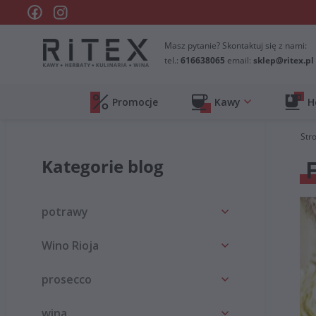
Masz pytanie? Skontaktuj się z nami:
tel.:
616638065
email:
sklep@ritex.pl
Promocje
Kawy
H
Str
Kategorie blog
potrawy
Wino Rioja
prosecco
wina