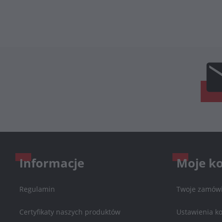
Informacje
Moje k
Regulamin
Twoje zamówi
Certyfikaty naszych produktów
Ustawienia k