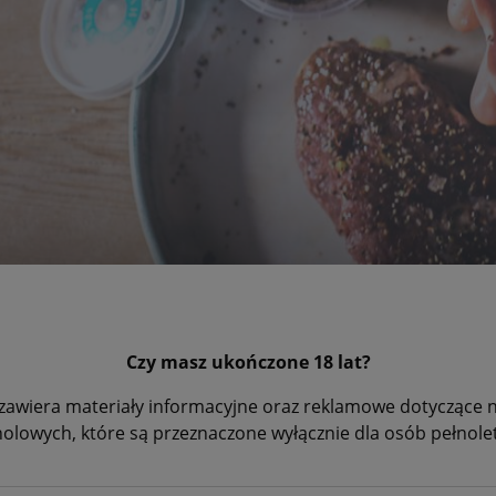
llet Steak & Sweet Potato Hasselback przepis od @potsandco
post
Czy masz ukończone 18 lat?
eak&Słodkie Ziemniaki z solą Cornish
zawiera materiały informacyjne oraz reklamowe dotyczące
holowych, które są przeznaczone wyłącznie dla osób pełnolet
adniki :
 obrane słodkie ziemniaki