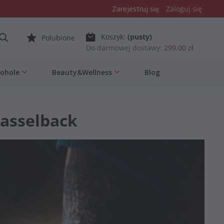
Zarejestruj się
Zaloguj się
Koszyk:
(pusty)
Polubione
Do darmowej dostawy:
299.00 zł
kohole
Beauty&Wellness
Blog
Hasselback