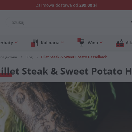
Darmowa dostawa od
299.00 zł
erbaty
Kulinaria
Wina
Al
ona główna
Blog
Fillet Steak & Sweet Potato Hasselback
Fillet Steak & Sweet Potato 