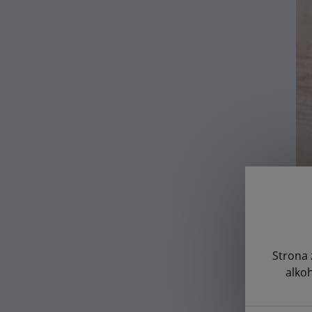
Fi
re
St
Strona 
alko
Skł
- 2