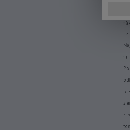
- 
- 
- 2
Nag
spó
Po
od
pr
zi
zie
te