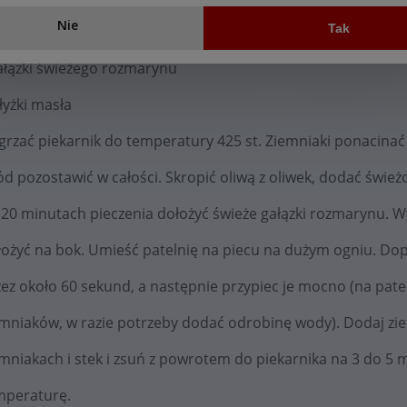
Nie
Tak
Steak wołowy
gałązki świeżego rozmarynu
 łyżki masła
rzać piekarnik do temperatury 425 st. Ziemniaki ponacinać w
d pozostawić w całości. Skropić oliwą z oliwek, dodać świeżo
 20 minutach pieczenia dołożyć świeże gałązki rozmarynu.
Wy
łożyć na bok. Umieść patelnię na piecu na dużym ogniu. Dop
zez około 60 sekund, a następnie przypiec je mocno (na pate
emniaków, w razie potrzeby dodać odrobinę wody). Dodaj zie
mniakach i stek i zsuń z powrotem do piekarnika na 3 do 5 m
mperaturę.