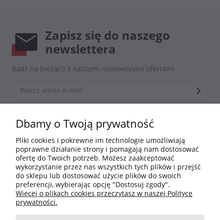
Zapisz się do naszego
newslettera
Bądź na bieżąco z naszymi najnowszymi ofertami
*Zapisując się zgadzasz się z naszą
polityką prywatności
Dbamy o Twoją prywatność
Pliki cookies i pokrewne im technologie umożliwiają
poprawne działanie strony i pomagają nam dostosować
Informacje
ofertę do Twoich potrzeb. Możesz zaakceptować
wykorzystanie przez nas wszystkich tych plików i przejść
do sklepu lub dostosować użycie plików do swoich
Moje konto
preferencji, wybierając opcję "Dostosuj zgody".
Więcej o plikach cookies przeczytasz w naszej Polityce
Płatności i dostawa
prywatności.