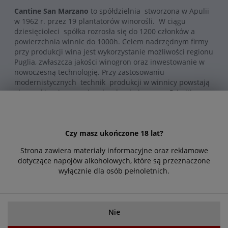
Cantine San Marzano
to spółdzielnia stworzona w Apulii
w 1962 r. przez 19 plantatorów winorośli. W ciągu
dziesięcioleci spółka rozrosła się do 1200 członków a
powierzchnia winnic do 1000h. Celem nadrzędnym firmy
przy produkcji wina jest wykorzystanie możliwości regionu
Puglia, zwłaszcza jakości winogron oraz inwestowanie w
nowoczesną technologię. Przy zastosowaniu
modernistycznych technik produkcji w winnicy powstają
eleganckie wina z regionalnych odmian np. z Primitivo czy
Negroamaro.
W 2003 roku, w wyniku połączenia winnic Cantine San
Marzano i Farnese Vini powstało przedsięwzięcie o nazwie
Feudi di San Marzano, które przetrwało 10 lat i przyniosło
Czy masz ukończone 18 lat?
wiele wpólnych sukcesów.
Strona zawiera materiały informacyjne oraz reklamowe
Od 2013 r. zarówno
Cantine San Marzano
jak i Feudi di
dotyczące napojów alkoholowych, które są przeznaczone
San Marzano działają już na własną rękę.
wyłącznie dla osób pełnoletnich.
Obecnie Cantine San Marzano produkuje 9 mln butelek
rocznie na rynek włoski i na eksport do ponad 60 krajów
na całym świecie. Wina Cantine San Marzano to nie tylko
doskonała jakość. Wyróżniają się niezwykłą estetyką
Nie
butelki i etykiety. Winnica zatrudnia w tym celu topowych
włoskich grafików i artystów.