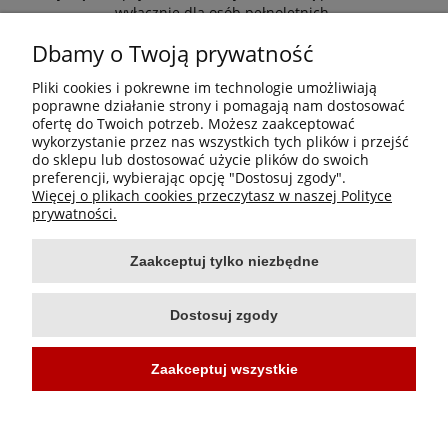
wyłącznie dla osób pełnoletnich.
*Zapisując się zgadzasz się z naszą
polityką prywatności
Dbamy o Twoją prywatność
Pliki cookies i pokrewne im technologie umożliwiają
Nie
poprawne działanie strony i pomagają nam dostosować
Informacje
ofertę do Twoich potrzeb. Możesz zaakceptować
wykorzystanie przez nas wszystkich tych plików i przejść
Tak
do sklepu lub dostosować użycie plików do swoich
Moje konto
preferencji, wybierając opcję "Dostosuj zgody".
Więcej o plikach cookies przeczytasz w naszej Polityce
Płatności i dostawa
prywatności.
Zaakceptuj tylko niezbędne
O nas
Dostosuj zgody
Zaakceptuj wszystkie
Projekt i wykonanie:
Ecommercy.pl
Pokaż pełną wersję strony