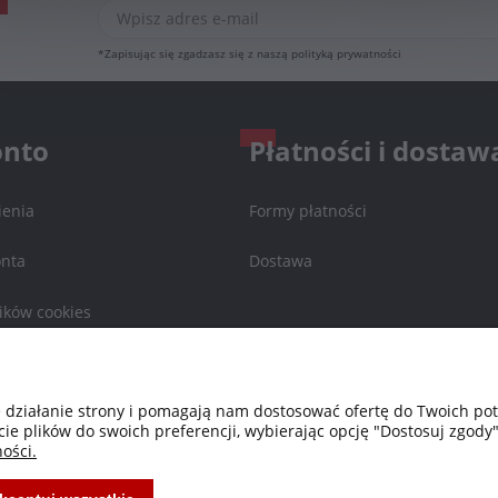
*Zapisując się zgadzasz się z naszą
polityką prywatności
onto
Płatności i dostaw
enia
Formy płatności
onta
Dostawa
ików cookies
a
e działanie strony i pomagają nam dostosować ofertę do Twoich p
cie plików do swoich preferencji, wybierając opcję "Dostosuj zgody"
ości.