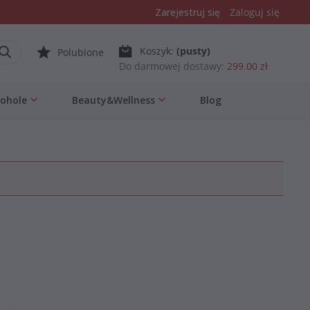
Zarejestruj się
Zaloguj się
Koszyk:
(pusty)
Polubione
Do darmowej dostawy:
299.00 zł
kohole
Beauty&Wellness
Blog