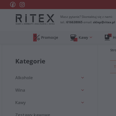
Masz pytanie? Skontaktuj się z nami:
tel.:
616638065
email:
sklep@ritex.pl
Promocje
Kawy
H
Str
Kategorie
T
Alkohole
Wina
Kawy
Zestawy kawowe