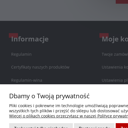
Informacje
Moje k
Regulamin
Twoje zamówi
Certyfikaty naszych produktów
Ustawienia k
Regulamin-wina
Ustawienia pl
Zwroty i reklamacje
Przechowalni
Dbamy o Twoją prywatność
Pliki cookies i pokrewne im technologie umożliwiają poprawn
Polityka prywatności
wszystkich tych plików i przejść do sklepu lub dostosować uży
Więcej o plikach cookies przeczytasz w naszej Polityce prywatn
Blog