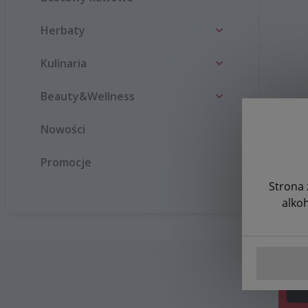
Herbaty
Kulinaria
Beauty&Wellness
Nowości
Promocje
Strona 
alko