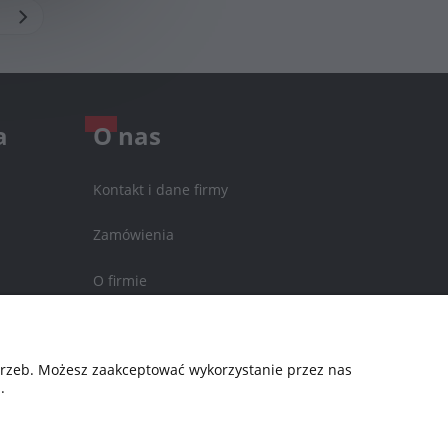
a
O nas
Kontakt i dane firmy
Zamówienia
O firmie
Nagrody i wyróżnienia
otrzeb. Możesz zaakceptować wykorzystanie przez nas
.