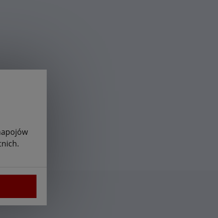
 napojów
nich.
tera