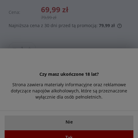
69,99 zł
Cena:
79,99 zł
Najniższa cena z 30 dni przed tą promocją:
79,99 zł
Do koszyka
Czy masz ukończone 18 lat?
Zapytaj o produkt
Strona zawiera materiały informacyjne oraz reklamowe
Poleć znajomemu
dotyczące napojów alkoholowych, które są przeznaczone
wyłącznie dla osób pełnoletnich.
Opis
Cechy produktu
Nie
To mieszanka kaw o intensywnym aromacie i stanowczym
Tak