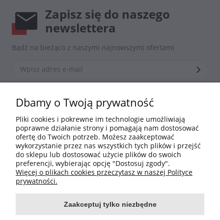
Zapisz się do naszego
newslettera
Bądź na bieżąco z naszymi najnowszymi ofertami
*Zapisując się zgadzasz się z naszą
polityką prywatności
Dbamy o Twoją prywatność
Pliki cookies i pokrewne im technologie umożliwiają
poprawne działanie strony i pomagają nam dostosować
Informacje
ofertę do Twoich potrzeb. Możesz zaakceptować
wykorzystanie przez nas wszystkich tych plików i przejść
do sklepu lub dostosować użycie plików do swoich
Moje konto
preferencji, wybierając opcję "Dostosuj zgody".
Więcej o plikach cookies przeczytasz w naszej Polityce
Płatności i dostawa
prywatności.
Zaakceptuj tylko niezbędne
O nas