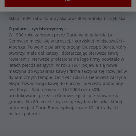
smaku, charakteryzuje się kremową konsystencją,
wskazana dla klienteli gustującej w mocnym espresso.
Skład : 60% robusta indyjska oraz 40% arabika brazylijska
O palarni - rys historyczny :
W 1936 roku założona przez Dario Valle palarnia La
Genovese mieści się w uroczej, liguryjskiej miejscowości -
Albenga. Po wojnie palarnię przejął Giuseppe Borea, który
otworzył małe delikatesy , dostarczając pierwszą kawę
rowerem :) Pierwsze profesjonalne logo firmy powstało w
latach pięćdziesiątych. W roku 1961 pojawia się nowa
maszyna do wypalania kawy i firma zaczyna się rozwijać w
dynamicznym tempie. Od 1994 roku La Genovese zaczyna
eksportowac swoją kawę do Europy , pierwszy podbijany
jest Paryż - Salon Saveurs. Od 2003 roku 50%
produkowanej przez La Genovese jest sprzedawane za
granicę. Na 80-lecie firmy zostaje wydana książka, której
autorem jest Dario Borea opisując całe 80 lat tradycji i
historii palarnii.