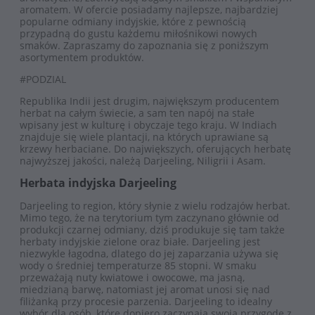
aromatem. W ofercie posiadamy najlepsze, najbardziej
popularne odmiany indyjskie, które z pewnością
przypadną do gustu każdemu miłośnikowi nowych
smaków. Zapraszamy do zapoznania się z poniższym
asortymentem produktów.
#PODZIAL
Republika Indii jest drugim, największym producentem
herbat na całym świecie, a sam ten napój na stałe
wpisany jest w kulturę i obyczaje tego kraju. W Indiach
znajduje się wiele plantacji, na których uprawiane są
krzewy herbaciane. Do największych, oferujących herbatę
najwyższej jakości, należą Darjeeling, Niligrii i Asam.
Herbata indyjska Darjeeling
Darjeeling to region, który słynie z wielu rodzajów herbat.
Mimo tego, że na terytorium tym zaczynano głównie od
produkcji czarnej odmiany, dziś produkuje się tam także
herbaty indyjskie zielone oraz białe. Darjeeling jest
niezwykle łagodna, dlatego do jej zaparzania używa się
wody o średniej temperaturze 85 stopni. W smaku
przeważają nuty kwiatowe i owocowe, ma jasną,
miedzianą barwę, natomiast jej aromat unosi się nad
filiżanką przy procesie parzenia. Darjeeling to idealny
wybór dla osób, które dopiero zaczynają swoją przygodę z