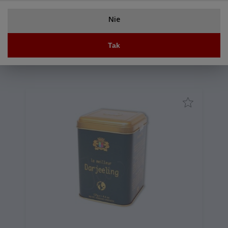
i chai masali, często występują również w mieszankach
English Breakfast. Osoby nieprzepadające za cierpkim
smakiem herbaty mogą dosłodzić ją cukrem lub miodem.
Nie
Asam parzy się w temperaturze 90–95 stopni, na 200 ml
naparu wystarczy jedna łyżeczka suszu. Zalecany czas
parzenia wynosi około 3 minut, jednak wydłużając go,
Tak
sprawimy, że herbata będzie łagodniejsza i utraci swój
goryczkowy smak.