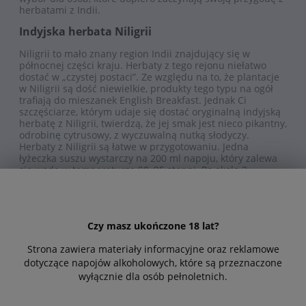
herbatami z Indii.
Indyjska herbata Niligrii
Niligrii to mało znany region Indii znajdujący się w
północnej części kraju. Herbaty z tego rejonu niełatwo
dostać w „czystej postaci”. Ze względu na to, że plantacje
w Niligrii są dość niewielkie, produkty tego typu na ogół
trafiają do mieszanek English Breakfast. Jednak Ci
szczęściarze, którym udaje się dostać oryginalną indyjską
herbatę z Niligrii, twierdzą, że jej smak jest nieco pikantny,
odrobinę cytrusowy, z wyczuwalną nutką słodyczy.
Herbaty z Niligrii są łatwe w przygotowaniu. Jedna
łyżeczka suszu wystarczy na 200 ml napoju, który zalewa
się wodą w temperaturze 90–95 stopni. Po około 3
minutach można już cieszyć się wyborną esencją.
Herbata indyjska Asam
Asam to największy producent herbaty na całym świecie,
Czy masz ukończone 18 lat?
który doczekał się nawet własnej nazwy krzewów
herbacianych, znanych jako camellia assamica. Region ten
Strona zawiera materiały informacyjne oraz reklamowe
położony jest w północno-wschodnich Indiach. Herbaty
dotyczące napojów alkoholowych, które są przeznaczone
Assam są mocne, nieco gorzkawe i cierpkie, wpływ na to
wyłącznie dla osób pełnoletnich.
ma tropikalny klimat – mokry i deszczowy. Czarne
indyjskie odmiany Asam doskonale nadają się do bawarki