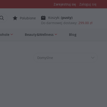
Zarejestruj się
Zaloguj się
Koszyk:
(pusty)
Polubione
Do darmowej dostawy:
299.00 zł
kohole
Beauty&Wellness
Blog