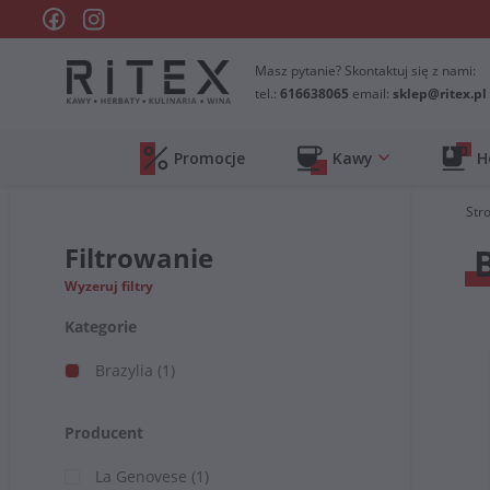
Masz pytanie? Skontaktuj się z nami:
tel.:
616638065
email:
sklep@ritex.pl
Promocje
Kawy
H
Str
Filtrowanie
Wyzeruj filtry
Kategorie
Brazylia
(1)
Producent
La Genovese
(1)