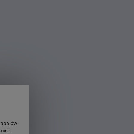
 napojów
nich.