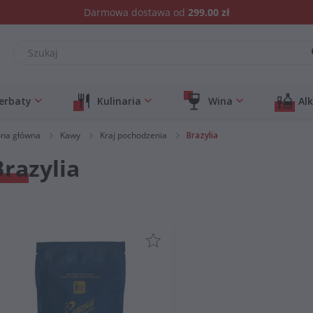
Darmowa dostawa od
299.00 zł
erbaty
Kulinaria
Wina
Al
ona główna
Kawy
Kraj pochodzenia
Brazylia
Brazylia