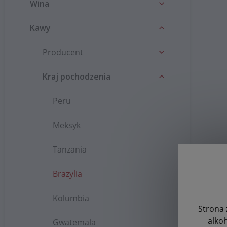
Wina
Kawy
Producent
Kraj pochodzenia
Peru
Meksyk
Tanzania
Brazylia
Kolumbia
Strona 
alko
Gwatemala