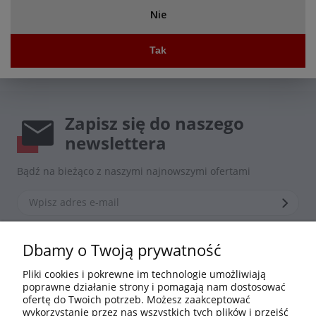
prezent dla bliskich. Pozwól się oczarować niezwykłymi
Nie
smakami win z krainy kangurów i zanurz się w
fascynującym świecie australijskiej enologii. Zapraszamy
do degustacji i eksploracji bogactwa smaków win z
Tak
Australii!
Zapisz się do naszego
newslettera
Bądź na bieżąco z naszymi najnowszymi ofertami
*Zapisując się zgadzasz się z naszą
polityką prywatności
Dbamy o Twoją prywatność
Pliki cookies i pokrewne im technologie umożliwiają
poprawne działanie strony i pomagają nam dostosować
Informacje
ofertę do Twoich potrzeb. Możesz zaakceptować
wykorzystanie przez nas wszystkich tych plików i przejść