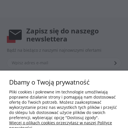
Zapisz się do naszego
newslettera
Bądź na bieżąco z naszymi najnowszymi ofertami
*Zapisując się zgadzasz się z naszą
polityką prywatności
Dbamy o Twoją prywatność
Pliki cookies i pokrewne im technologie umożliwiają
poprawne działanie strony i pomagają nam dostosować
Informacje
ofertę do Twoich potrzeb. Możesz zaakceptować
wykorzystanie przez nas wszystkich tych plików i przejść
do sklepu lub dostosować użycie plików do swoich
Moje konto
preferencji, wybierając opcję "Dostosuj zgody".
Więcej o plikach cookies przeczytasz w naszej Polityce
prywatności.