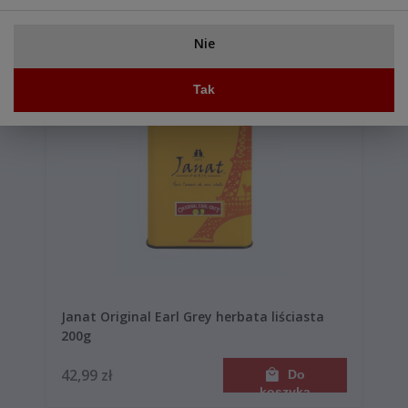
koszyka
Nie
Tak
Janat Original Earl Grey herbata liściasta
200g
42,99 zł
Do
koszyka