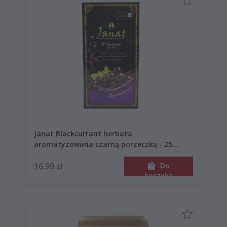
Janat Blackcurrant herbata
aromatyzowana czarną porzeczką - 25
saszetek
16,99 zł
Do
koszyka