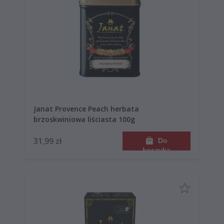
Janat Provence Peach herbata
brzoskwiniowa liściasta 100g
31,99 zł
Do
koszyka