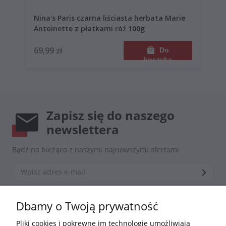
Nina's Paris czarna liściasta herbata Marie
Antoinette z płatkami róż 100g
69,99 zł
Do
koszyka
Zapisz się do naszego
newslettera
Bądź na bieżąco z naszymi najnowszymi ofertami
*Zapisując się zgadzasz się z naszą
polityką prywatności
Dbamy o Twoją prywatność
Pliki cookies i pokrewne im technologie umożliwiają