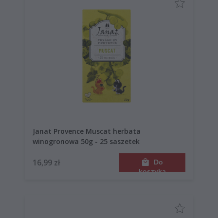
Janat Provence Muscat herbata
winogronowa 50g - 25 saszetek
16,99 zł
Do
koszyka