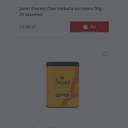
Janat Everest Chai herbata korzenna 50g -
25 saszetek
16,99 zł
Do
koszyka