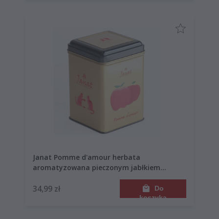
Janat Pomme d'amour herbata
aromatyzowana pieczonym jabłkiem
liściasta 100g
34,99 zł
Do
koszyka