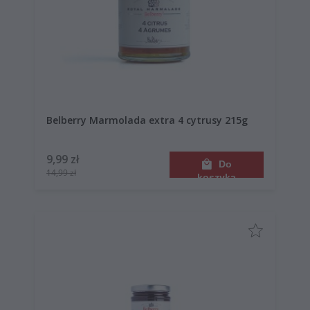
Belberry Marmolada extra 4 cytrusy 215g
9,99 zł
Do
14,99 zł
koszyka