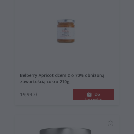
Belberry Apricot dżem z o 70% obnizoną
zawartością cukru 210g
19,99 zł
Do
koszyka