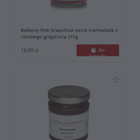
Belberry Pink Grapefruit extra marmalade z
różowego grejpfruta 215g
18,99 zł
Do
koszyka