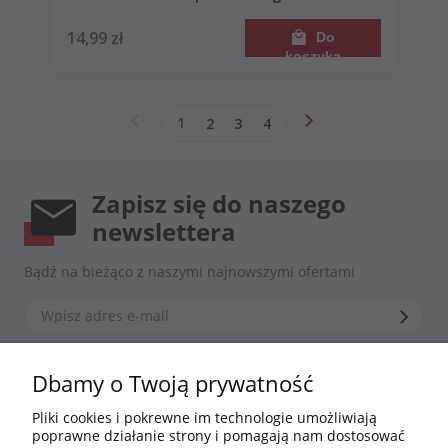
14,99 zł
Do
koszyka
1
2
3
4
Zapisz się do naszego
newslettera
Bądź na bieżąco z naszymi najnowszymi ofertami
*Zapisując się zgadzasz się z naszą
polityką prywatności
Dbamy o Twoją prywatność
Pliki cookies i pokrewne im technologie umożliwiają
poprawne działanie strony i pomagają nam dostosować
Informacje