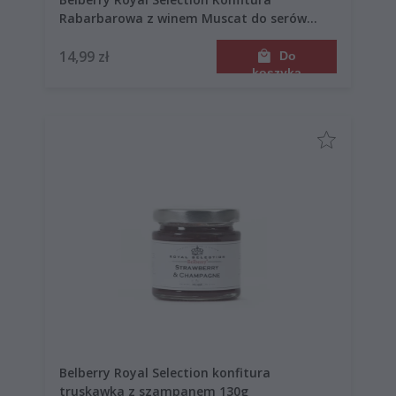
Rabarbarowa z winem Muscat do serów
130g
14,99 zł
Do
koszyka
Belberry Royal Selection konfitura
truskawka z szampanem 130g