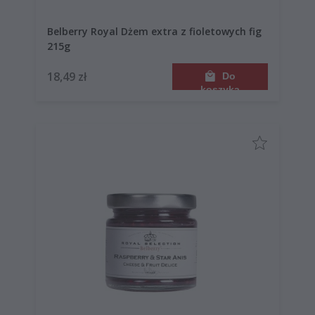
Belberry Royal Dżem extra z fioletowych fig
215g
18,49 zł
Do
koszyka