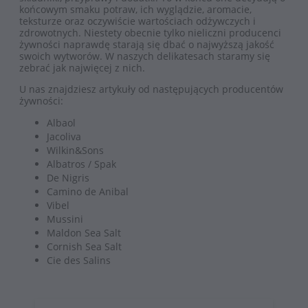
końcowym smaku potraw, ich wyglądzie, aromacie,
teksturze oraz oczywiście wartościach odżywczych i
zdrowotnych. Niestety obecnie tylko nieliczni producenci
żywności naprawdę starają się dbać o najwyższą jakość
swoich wytworów. W naszych delikatesach staramy się
zebrać jak najwięcej z nich.
U nas znajdziesz artykuły od następujących producentów
żywności:
Albaol
Jacoliva
Wilkin&Sons
Albatros / Spak
De Nigris
Camino de Anibal
Vibel
Mussini
Maldon Sea Salt
Cornish Sea Salt
Cie des Salins