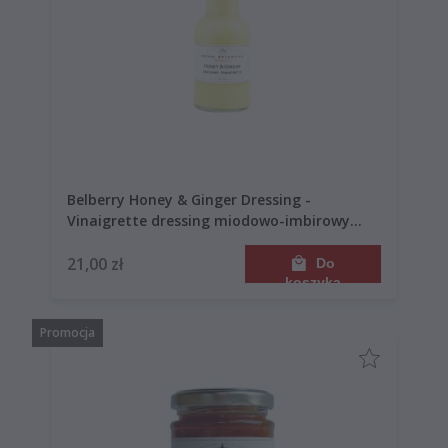
Belberry Honey & Ginger Dressing -
Vinaigrette dressing miodowo-imbirowy
250ml
21,00 zł
Do
koszyka
Promocja