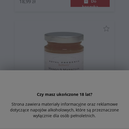
18,99 zł
Do
koszyka
Czy masz ukończone 18 lat?
Strona zawiera materiały informacyjne oraz reklamowe
Belberry Royal Preserve Dżem extra mango
dotyczące napojów alkoholowych, które są przeznaczone
& marakuja 215g
wyłącznie dla osób pełnoletnich.
18,49 zł
Do
koszyka