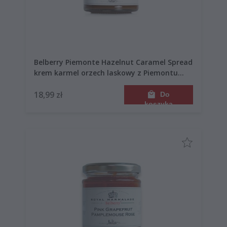
Belberry Piemonte Hazelnut Caramel Spread
krem karmel orzech laskowy z Piemontu
135g
18,99 zł
Do
koszyka