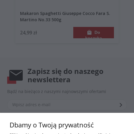
Makaron Spaghetti Giuseppe Cocco Fara S.
Martino No.33 500g
24,99 zł
Do
koszyka
Zapisz się do naszego
newslettera
Bądź na bieżąco z naszymi najnowszymi ofertami
*Zapisując się zgadzasz się z naszą
polityką prywatności
Dbamy o Twoją prywatność