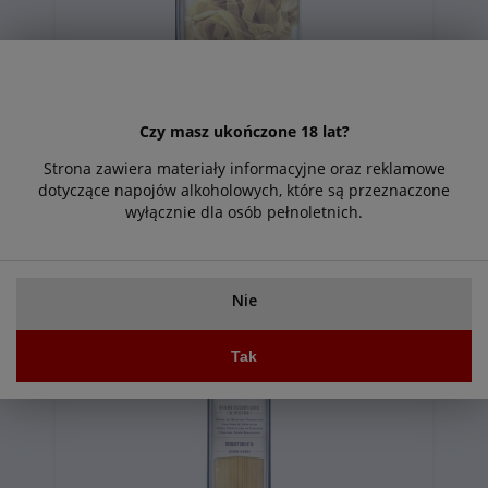
Czy masz ukończone 18 lat?
Makaron La Molisana Pappardelle No 105
500g
Strona zawiera materiały informacyjne oraz reklamowe
dotyczące napojów alkoholowych, które są przeznaczone
Powiadom o
9,99 zł
wyłącznie dla osób pełnoletnich.
dostępności
Nie
Tak