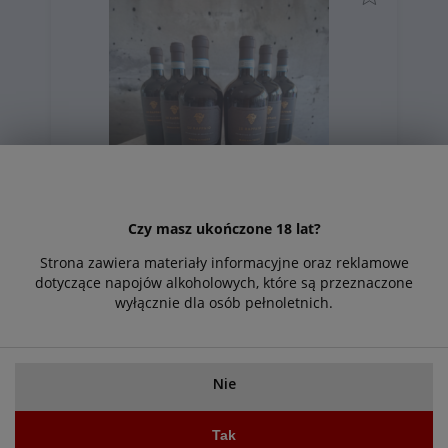
Czy masz ukończone 18 lat?
Lu Rappaio Primitivo di Manduria Masca del
Strona zawiera materiały informacyjne oraz reklamowe
Tacco zestaw 5szt +1szt Gratis 299,95
dotyczące napojów alkoholowych, które są przeznaczone
wyłącznie dla osób pełnoletnich.
299,95 zł
Do
koszyka
Nie
Tak