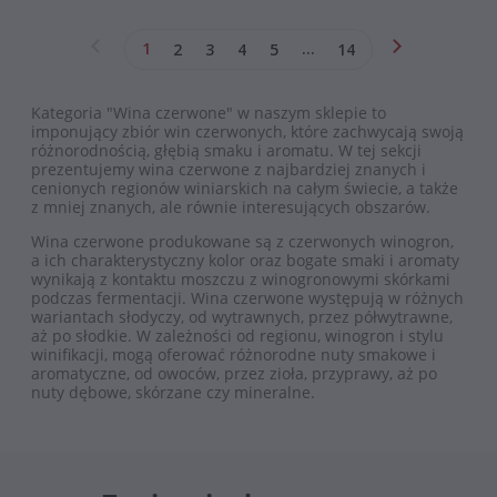
1
2
3
4
5
...
14
Kategoria "Wina czerwone" w naszym sklepie to
imponujący zbiór win czerwonych, które zachwycają swoją
różnorodnością, głębią smaku i aromatu. W tej sekcji
prezentujemy wina czerwone z najbardziej znanych i
cenionych regionów winiarskich na całym świecie, a także
z mniej znanych, ale równie interesujących obszarów.
Wina czerwone produkowane są z czerwonych winogron,
a ich charakterystyczny kolor oraz bogate smaki i aromaty
wynikają z kontaktu moszczu z winogronowymi skórkami
podczas fermentacji. Wina czerwone występują w różnych
wariantach słodyczy, od wytrawnych, przez półwytrawne,
aż po słodkie. W zależności od regionu, winogron i stylu
winifikacji, mogą oferować różnorodne nuty smakowe i
aromatyczne, od owoców, przez zioła, przyprawy, aż po
nuty dębowe, skórzane czy mineralne.