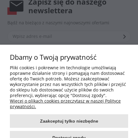
Zapisz się do naszego
newslettera
Bądź na bieżąco z naszymi najnowszymi ofertami
*Zapisując się zgadzasz się z naszą
polityką prywatności
Dbamy o Twoją prywatność
Pliki cookies i pokrewne im technologie umożliwiają
poprawne działanie strony i pomagają nam dostosować
Informacje
ofertę do Twoich potrzeb. Możesz zaakceptować
wykorzystanie przez nas wszystkich tych plików i przejść
do sklepu lub dostosować użycie plików do swoich
Moje konto
preferencji, wybierając opcję "Dostosuj zgody".
Więcej o plikach cookies przeczytasz w naszej Polityce
Płatności i dostawa
prywatności.
Zaakceptuj tylko niezbędne
O nas
Dostosuj zgody