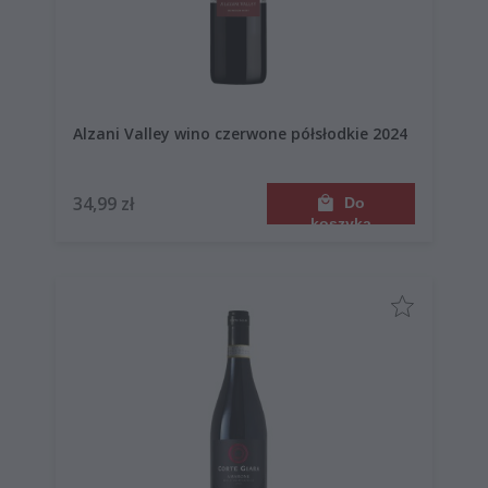
Alzani Valley wino czerwone półsłodkie 2024
34,99 zł
Do
koszyka