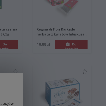
bata czarna
Regina di Fiori Karkade
 37,5g
herbata z kwiatów hibiskusa
15 saszetek 45g
19,99 zł
Do
Do
szyka
koszyka
 napojów