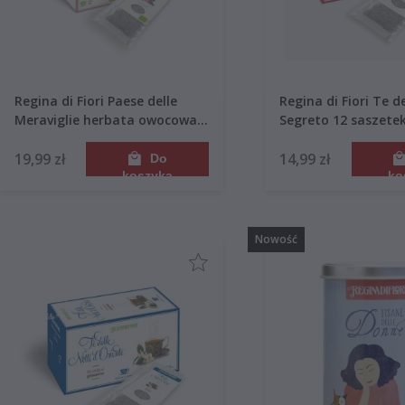
Regina di Fiori Paese delle
Regina di Fiori Te d
Meraviglie herbata owocowa
Segreto 12 saszete
15 saszetek 45g
19,99 zł
14,99 zł
Do
koszyka
ko
Nowość