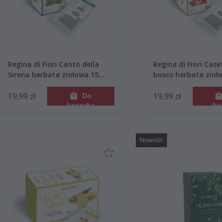
Regina di Fiori Canto della
Regina di Fiori Case
Sirena herbata ziołowa 15
bosco herbata zioł
saszetek 45g
owocowa 15 saszet
19,99 zł
19,99 zł
Do
koszyka
ko
Nowość