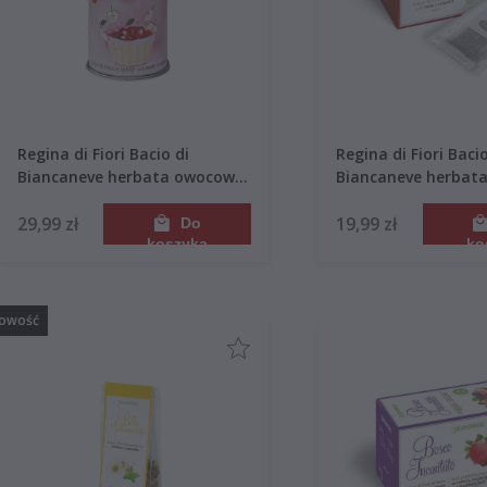
Regina di Fiori Bacio di
Regina di Fiori Bacio
Biancaneve herbata owocowo-
Biancaneve herbat
korzenna 12 saszetek 36g
ziołowa 15 saszete
puszka
29,99 zł
19,99 zł
Do
koszyka
ko
owość