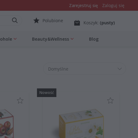
Zarejestruj się
Zaloguj się
Polubione
Koszyk:
(pusty)
kohole
Beauty&Wellness
Blog
Nowość