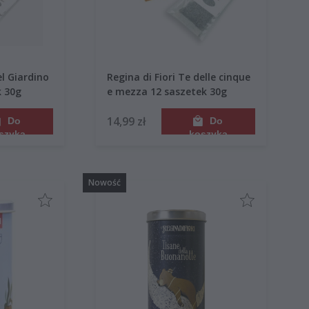
el Giardino
Regina di Fiori Te delle cinque
k 30g
e mezza 12 saszetek 30g
14,99 zł
Do
Do
szyka
koszyka
Nowość