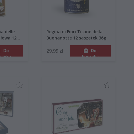
na delle
Regina di Fiori Tisane della
łowa 12
Buonanotte 12 saszetek 36g
a
29,99 zł
Do
Do
szyka
koszyka