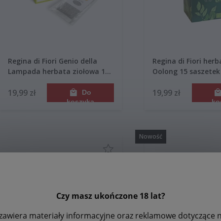
Regina di Fiori Genio della
Regina di Fiori her
Lampada herbata ziołowa 15
Oolong 15 saszetek
saszetek 45g
19,99 zł
19,99 zł
Do
koszyka
ko
Nowość
Czy masz ukończone 18 lat?
zawiera materiały informacyjne oraz reklamowe dotyczące