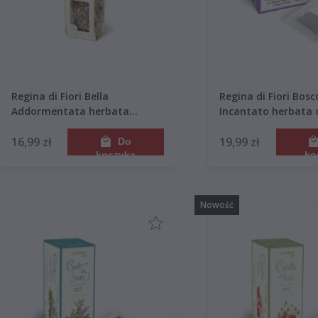
Regina di Fiori Bella
Regina di Fiori Bosc
Addormentata herbata
Incantato herbata
ziołowa 30g
ziołowa 15 saszete
16,99 zł
19,99 zł
Do
koszyka
ko
Nowość