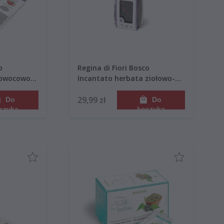
o
Regina di Fiori Bosco
 owocowo-
Incantato herbata ziołowo-
k 45g
owocowa 100g
29,99 zł
Do
Do
szyka
koszyka