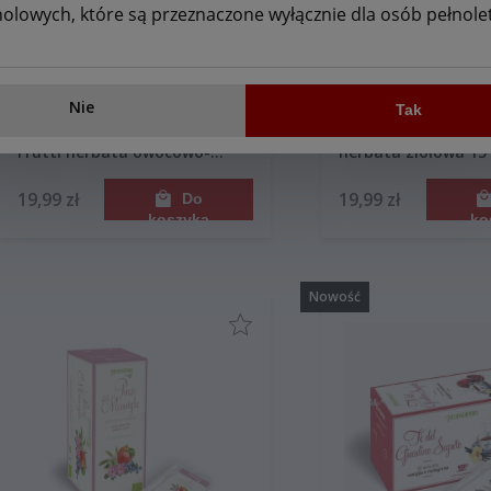
holowych, które są przeznaczone wyłącznie dla osób pełnolet
Nie
Tak
Regina di Fiori L'Albero dei
Regina di Fiori Mad
Frutti herbata owocowo-
herbata ziołowa 15
ziołowa 15 saszetek 45g
45g
19,99 zł
19,99 zł
Do
koszyka
ko
Nowość