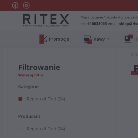
Masz pytanie? Skontaktuj się z na
tel.:
616638065
email:
sklep@rit
Promocje
Kawy
H
Str
Filtrowanie
Wyzeruj filtry
Kategorie
Regina di Fiori
(24)
Producent
Regina di Fiori
(24)