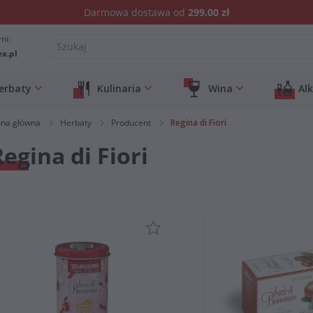
Darmowa dostawa od
299.00 zł
mi:
ex.pl
erbaty
Kulinaria
Wina
Al
ona główna
Herbaty
Producent
Regina di Fiori
Regina di Fiori