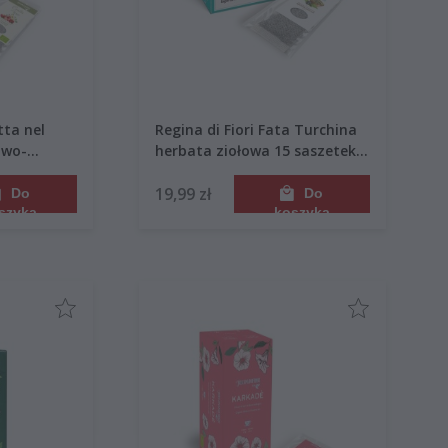
tta nel
Regina di Fiori Fata Turchina
owo-
herbata ziołowa 15 saszetek
ek 45g
45g
19,99 zł
Do
Do
szyka
koszyka