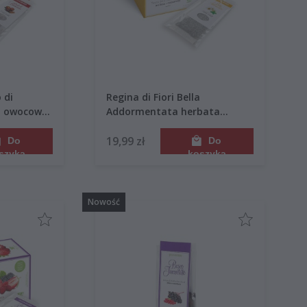
 di
Regina di Fiori Bella
a owocowo-
Addormentata herbata
k 45g
ziołowa 15 saszetek 45g
19,99 zł
Do
Do
szyka
koszyka
Nowość