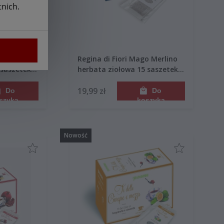
nich.
re Natura
Regina di Fiori Mago Merlino
 saszetek
herbata ziołowa 15 saszetek
45g
19,99 zł
Do
Do
szyka
koszyka
Nowość