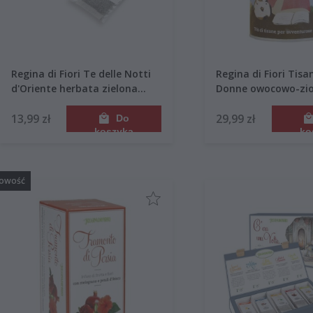
Regina di Fiori Te delle Notti
Regina di Fiori Tisa
d'Oriente herbata zielona
Donne owocowo-zio
jaśminowa 12 saszetek 30g
saszetek 36g puszk
13,99 zł
29,99 zł
Do
koszyka
ko
owość