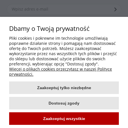
*Zapisując się zgadzasz się z naszą
polityką prywatności
Dbamy o Twoją prywatność
Pliki cookies i pokrewne im technologie umożliwiają
poprawne działanie strony i pomagają nam dostosować
Informacje
ofertę do Twoich potrzeb. Możesz zaakceptować
wykorzystanie przez nas wszystkich tych plików i przejść
do sklepu lub dostosować użycie plików do swoich
Moje konto
preferencji, wybierając opcję "Dostosuj zgody".
Więcej o plikach cookies przeczytasz w naszej Polityce
Płatności i dostawa
prywatności.
Zaakceptuj tylko niezbędne
O nas
Dostosuj zgody
Zaakceptuj wszystkie
Projekt i wykonanie:
Ecommercy.pl