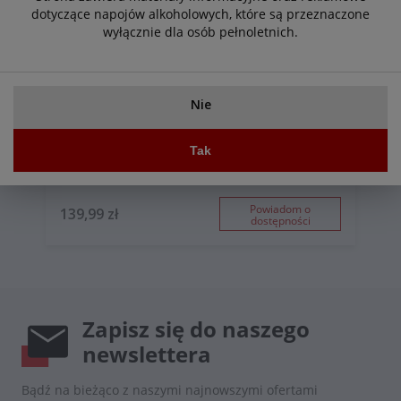
dotyczące napojów alkoholowych, które są przeznaczone
wyłącznie dla osób pełnoletnich.
Nie
Tak
Mussini Aceto Balsamico di Modena 250ml
Powiadom o
139,99 zł
dostępności
Zapisz się do naszego
newslettera
Bądź na bieżąco z naszymi najnowszymi ofertami