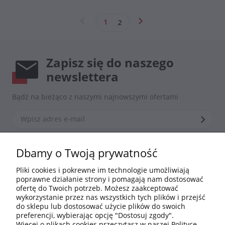
1
2
Zapisz się do naszego
newslettera
Bądź na bieżąco z naszymi najnowszymi ofertami
*Zapisując się zgadzasz się z naszą
polityką prywatności
Dbamy o Twoją prywatność
Pliki cookies i pokrewne im technologie umożliwiają
poprawne działanie strony i pomagają nam dostosować
Informacje
ofertę do Twoich potrzeb. Możesz zaakceptować
wykorzystanie przez nas wszystkich tych plików i przejść
do sklepu lub dostosować użycie plików do swoich
Moje konto
preferencji, wybierając opcję "Dostosuj zgody".
Więcej o plikach cookies przeczytasz w naszej Polityce