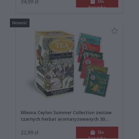
34,99 zł
Do
koszyka
Nowość
Mlesna Ceylon Summer Collection zestaw
czarnych herbat aromatyzowanych 30
saszetek 60g
22,99 zł
Do
koszyka