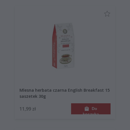
Mlesna herbata czarna English Breakfast 15
saszetek 30g
11,99 zł
Do
koszyka