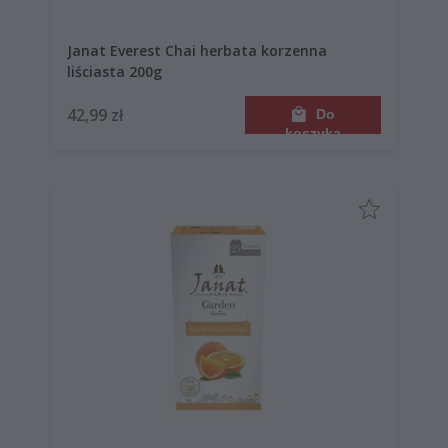
Janat Everest Chai herbata korzenna
liściasta 200g
42,99 zł
Do
koszyka