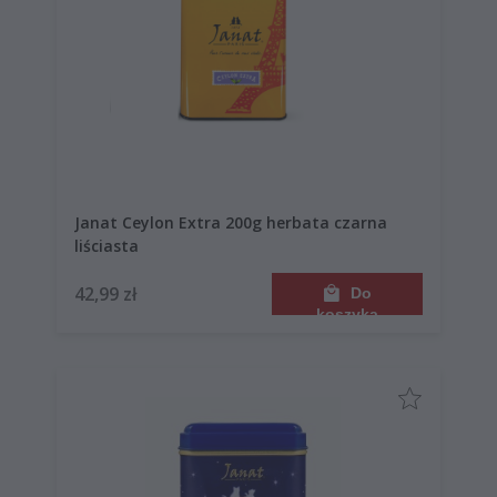
Janat Ceylon Extra 200g herbata czarna
liściasta
42,99 zł
Do
koszyka