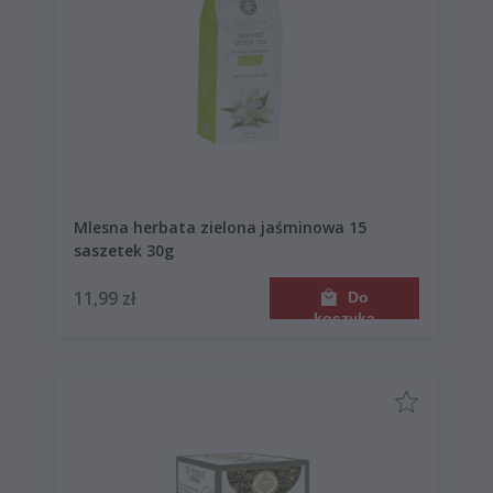
Mlesna herbata zielona jaśminowa 15
saszetek 30g
11,99 zł
Do
koszyka