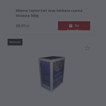
Mlesna Ceylon Earl Grey herbata czarna
liściasta 500g
89,99 zł
Do
koszyka
Nowość