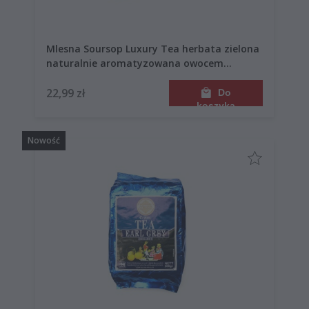
Mlesna Soursop Luxury Tea herbata zielona
naturalnie aromatyzowana owocem
guanabana 30 torebek
22,99 zł
Do
koszyka
Nowość