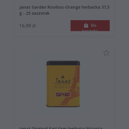
Janat Garden Rooibos-Orange herbatka 37,5
g - 25 saszetek
16,99 zł
Do
koszyka
Janat Original Earl Grey herbata liściasta