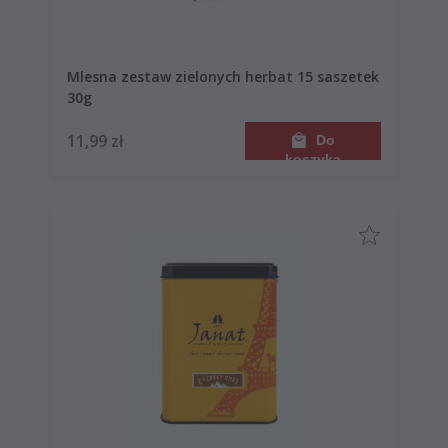
Mlesna zestaw zielonych herbat 15 saszetek
30g
11,99 zł
Do
koszyka