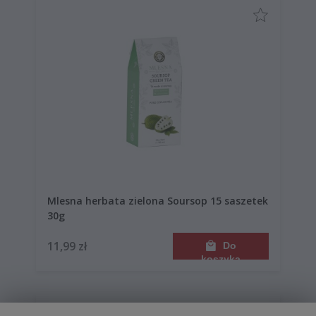
Mlesna herbata zielona Soursop 15 saszetek
30g
11,99 zł
Do
koszyka