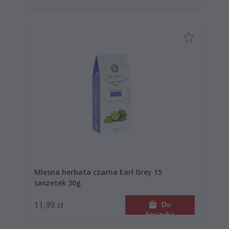
Mlesna herbata czarna Earl Grey 15
saszetek 30g
11,99 zł
Do
koszyka