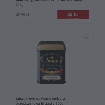
200g
42,99 zł
Do
koszyka
Janat Provence Peach herbata
brzoskwiniowa liściasta 100g