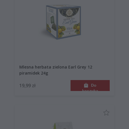
Mlesna herbata zielona Earl Grey 12
piramidek 24g
19,99 zł
Do
koszyka