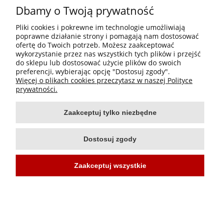
Dbamy o Twoją prywatność
Pliki cookies i pokrewne im technologie umożliwiają
poprawne działanie strony i pomagają nam dostosować
Informacje
ofertę do Twoich potrzeb. Możesz zaakceptować
wykorzystanie przez nas wszystkich tych plików i przejść
do sklepu lub dostosować użycie plików do swoich
Moje konto
preferencji, wybierając opcję "Dostosuj zgody".
Więcej o plikach cookies przeczytasz w naszej Polityce
Płatności i dostawa
prywatności.
Zaakceptuj tylko niezbędne
O nas
Dostosuj zgody
Zaakceptuj wszystkie
Projekt i wykonanie:
Ecommercy.pl
Pokaż pełną wersję strony
Sklep internetowy Shoper Premium