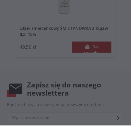
Likier śmietankowy ŚMIETANÓWKA z Kujaw
0,5l 15%
49,50 zł
Do
koszyka
Zapisz się do naszego
newslettera
Bądź na bieżąco z naszymi najnowszymi ofertami
*Zapisując się zgadzasz się z naszą
polityką prywatności