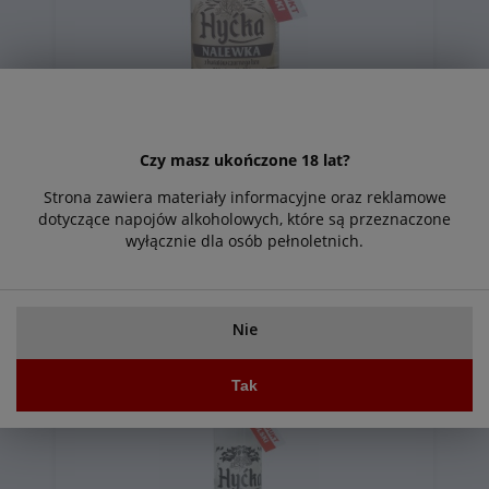
Czy masz ukończone 18 lat?
Hyćka Specjał z kwiatów czarnego bzu (
Nalewka ) 0,5l 32%
Strona zawiera materiały informacyjne oraz reklamowe
dotyczące napojów alkoholowych, które są przeznaczone
53,99 zł
Do
wyłącznie dla osób pełnoletnich.
koszyka
Nie
Tak