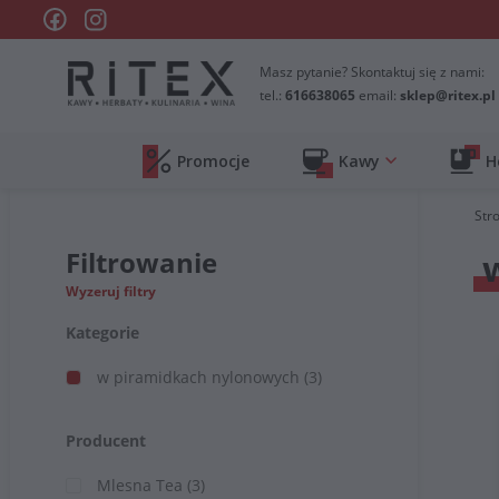
Masz pytanie? Skontaktuj się z nami:
tel.:
616638065
email:
sklep@ritex.pl
Promocje
Kawy
H
Str
Filtrowanie
Wyzeruj filtry
Kategorie
w piramidkach nylonowych
(3)
Producent
Mlesna Tea
(3)