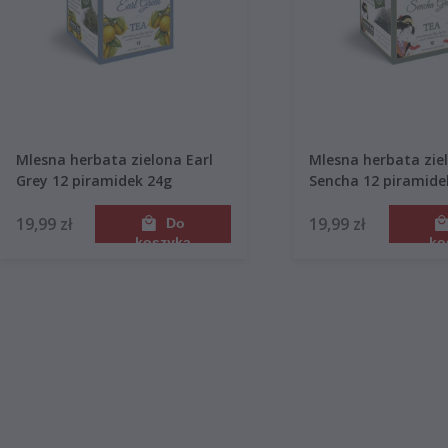
Mlesna herbata zielona Earl
Mlesna herbata zie
Grey 12 piramidek 24g
Sencha 12 piramide
19,99 zł
19,99 zł
Do
koszyka
ko