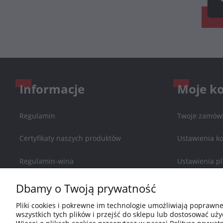
Informacje
Moje k
Regulamin
Twoje zamówi
Certyfikaty naszych produktów
Ustawienia k
Regulamin-wina
Ustawienia pl
Zwroty i reklamacje
Przechowalni
Dbamy o Twoją prywatność
Pliki cookies i pokrewne im technologie umożliwiają poprawn
Polityka prywatności
wszystkich tych plików i przejść do sklepu lub dostosować uży