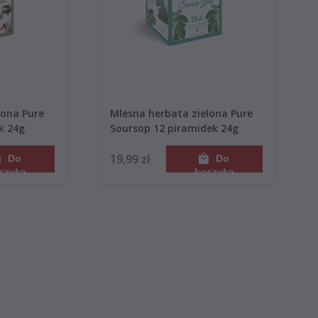
lona Pure
Mlesna herbata zielona Pure
k 24g
Soursop 12 piramidek 24g
19,99 zł
Do
Do
szyka
koszyka