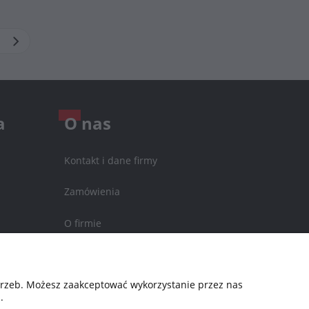
a
O nas
Kontakt i dane firmy
Zamówienia
O firmie
Nagrody i wyróżnienia
otrzeb. Możesz zaakceptować wykorzystanie przez nas
.