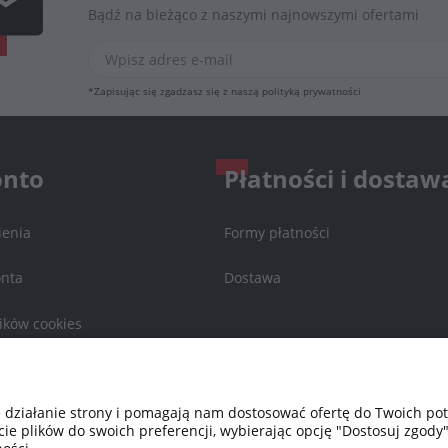
Bądź na bieżąco z naszymi najnowszymi ofertami
*Zapisując się zgadzasz się z naszą
polityką prywatności
onto
Płatności i dostaw
enia
Formy płatności
onta
Dostawa
ików cookies
a
e działanie strony i pomagają nam dostosować ofertę do Twoich p
cie plików do swoich preferencji, wybierając opcję "Dostosuj zgody"