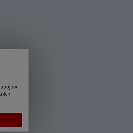
 napojów
nich.