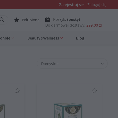
Zarejestruj się
Zaloguj się
Koszyk:
(pusty)
Polubione
Do darmowej dostawy:
299.00 zł
kohole
Beauty&Wellness
Blog