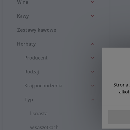
Wina
Kawy
Zestawy kawowe
Herbaty
Producent
Rodzaj
Strona 
Kraj pochodzenia
alko
Typ
liściasta
w saszetkach