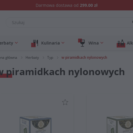
Darmowa dostawa od
299.00 zł
erbaty
Kulinaria
Wina
Al
ona główna
Herbaty
Typ
w piramidkach nylonowych
w piramidkach nylonowych