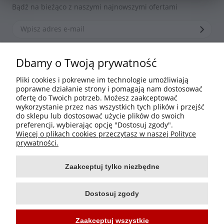
Bądź na bieżąco z naszymi najnowszymi ofertami
*Zapisując się zgadzasz się z naszą
polityką prywatności
Dbamy o Twoją prywatność
Pliki cookies i pokrewne im technologie umożliwiają
poprawne działanie strony i pomagają nam dostosować
Informacje
ofertę do Twoich potrzeb. Możesz zaakceptować
wykorzystanie przez nas wszystkich tych plików i przejść
do sklepu lub dostosować użycie plików do swoich
Moje konto
preferencji, wybierając opcję "Dostosuj zgody".
Więcej o plikach cookies przeczytasz w naszej Polityce
Płatności i dostawa
prywatności.
Zaakceptuj tylko niezbędne
O nas
Dostosuj zgody
Zaakceptuj wszystkie