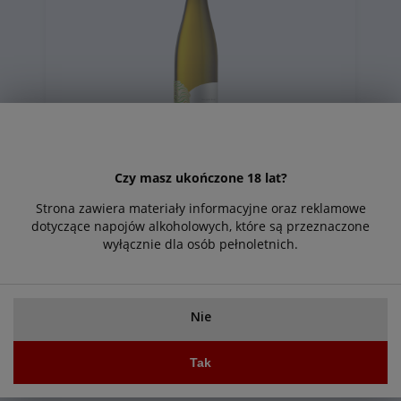
Czy masz ukończone 18 lat?
Sauvignon Blanc 2024 Staro Oryahovo 19,99
Strona zawiera materiały informacyjne oraz reklamowe
dotyczące napojów alkoholowych, które są przeznaczone
Powiadom o
19,99 zł
wyłącznie dla osób pełnoletnich.
dostępności
Nie
Zapisz się do naszego
Tak
newslettera