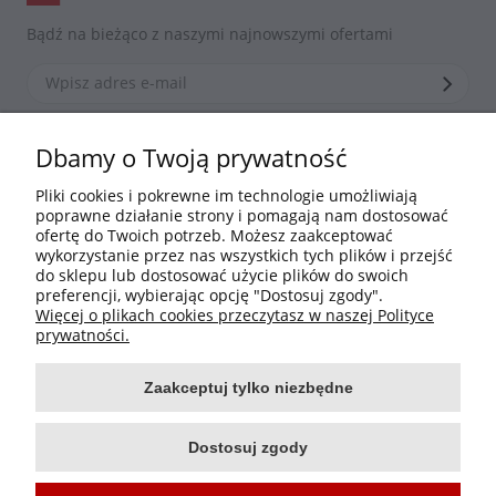
Bądź na bieżąco z naszymi najnowszymi ofertami
*Zapisując się zgadzasz się z naszą
polityką prywatności
Dbamy o Twoją prywatność
Pliki cookies i pokrewne im technologie umożliwiają
poprawne działanie strony i pomagają nam dostosować
Informacje
ofertę do Twoich potrzeb. Możesz zaakceptować
wykorzystanie przez nas wszystkich tych plików i przejść
do sklepu lub dostosować użycie plików do swoich
Moje konto
preferencji, wybierając opcję "Dostosuj zgody".
Więcej o plikach cookies przeczytasz w naszej Polityce
Płatności i dostawa
prywatności.
Zaakceptuj tylko niezbędne
O nas
Dostosuj zgody