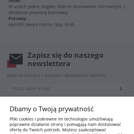
Smak:
W ustach pełne, bogate, dobrze zbudowane, harmonijne, z
delikatnie pikantną końcówką.
Potrawy:
Aperitif, owoce morza, ryby, drób.
Zapisz się do naszego
newslettera
Bądź na bieżąco z naszymi najnowszymi ofertami
*Zapisując się zgadzasz się z naszą
polityką prywatności
Dbamy o Twoją prywatność
Pliki cookies i pokrewne im technologie umożliwiają
poprawne działanie strony i pomagają nam dostosować
Informacje
ofertę do Twoich potrzeb. Możesz zaakceptować