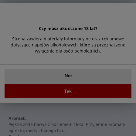
44,99 zł
Cena:
Czy masz ukończone 18 lat?
Strona zawiera materiały informacyjne oraz reklamowe
dotyczące napojów alkoholowych, które są przeznaczone
Do koszyka
wyłącznie dla osób pełnoletnich.
Zapytaj o produkt
Poleć znajomemu
Nie
Tak
Opis
Cechy produktu
Aromat:
Piękna żółta barwa z odcieniem złota. Przyjemne aromaty
agrestu, mięty i białego bzu.