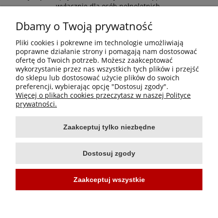
wyłącznie dla osób pełnoletnich.
*Zapisując się zgadzasz się z naszą
polityką prywatności
Dbamy o Twoją prywatność
Pliki cookies i pokrewne im technologie umożliwiają
Nie
poprawne działanie strony i pomagają nam dostosować
Informacje
ofertę do Twoich potrzeb. Możesz zaakceptować
wykorzystanie przez nas wszystkich tych plików i przejść
Tak
do sklepu lub dostosować użycie plików do swoich
Moje konto
preferencji, wybierając opcję "Dostosuj zgody".
Więcej o plikach cookies przeczytasz w naszej Polityce
Płatności i dostawa
prywatności.
Zaakceptuj tylko niezbędne
O nas
Dostosuj zgody
Zaakceptuj wszystkie
Projekt i wykonanie:
Ecommercy.pl
Pokaż pełną wersję strony