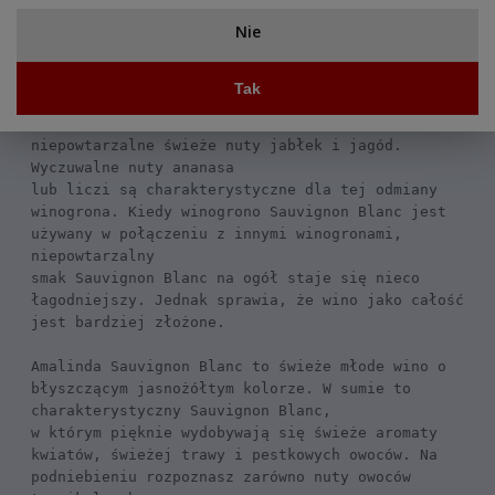
świecie, chociaż w rzeczywistości pochodzi z 
Nie
południowo-zachodniej Francji. Winogrono to można 
łatwo rozpoznać po charakterystycznym zapachu 
owoców 
Tak
tropikalnych i cytrusów oraz często wysokiej 
kwasowości. Ponadto wina te zawierają 
niepowtarzalne świeże nuty jabłek i jagód. 
Wyczuwalne nuty ananasa 
lub liczi są charakterystyczne dla tej odmiany 
winogrona. Kiedy winogrono Sauvignon Blanc jest 
używany w połączeniu z innymi winogronami, 
niepowtarzalny
smak Sauvignon Blanc na ogół staje się nieco 
łagodniejszy. Jednak sprawia, że wino jako całość 
jest bardziej złożone. 

Amalinda Sauvignon Blanc to świeże młode wino o 
błyszczącym jasnożółtym kolorze. W sumie to 
charakterystyczny Sauvignon Blanc,
w którym pięknie wydobywają się świeże aromaty 
kwiatów, świeżej trawy i pestkowych owoców. Na 
podniebieniu rozpoznasz zarówno nuty owoców 