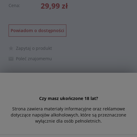
29,99 zł
Cena:
Powiadom o dostępności
Zapytaj o produkt
Poleć znajomemu
Opis
Cechy produktu
Amalinda Sauvignon Blanc. Odmiany winogron: 
Czy masz ukończone 18 lat?
Sauvignon Blanc 100%

Strona zawiera materiały informacyjne oraz reklamowe
dotyczące napojów alkoholowych, które są przeznaczone
Winogrono Sauvignon Blanc to jedna z 
wyłącznie dla osób pełnoletnich.
najpopularniejszych i najbardziej znanych odmian 
winogron na świecie. Ta biała odmiana winogron 
występuje na całym