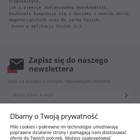
tropikalnych, 
jak i pięknie zbalansowaną kwaskowatość. 
Doskonale komponuje się z daniami z owoców morza, 
wegetariańskich oraz do serów kozich.

 Ocena w aplikacji Vivino 3,3.
Zapisz się do naszego
newslettera
Bądź na bieżąco z naszymi najnowszymi ofertami
*Zapisując się zgadzasz się z naszą
polityką prywatności
Dbamy o Twoją prywatność
Pliki cookies i pokrewne im technologie umożliwiają
poprawne działanie strony i pomagają nam dostosować
Informacje
ofertę do Twoich potrzeb. Możesz zaakceptować