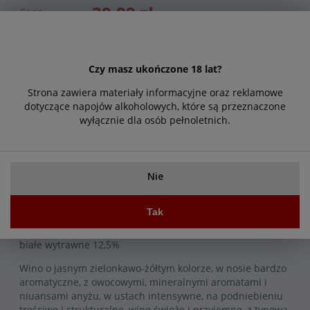
39,99 zł
Cena:
Czy masz ukończone 18 lat?
Powiadom o dostępności
Strona zawiera materiały informacyjne oraz reklamowe
dotyczące napojów alkoholowych, które są przeznaczone
Zapytaj o produkt
wyłącznie dla osób pełnoletnich.
Poleć znajomemu
Nie
Opis
Cechy produktu
Tak
Bodegas Rueda Perez Jose Galo Sauvignon Blanc DO wino
białe wytrawne 12,5%
Wino o jasnym zielonkawo-żółtym kolorze, w nosie bardzo
aromatyczne, z owocowymi, mineralnymi aromatami i
niuansami anyżu, w ustach intensywne, na podniebieniu
treściwe i strukturalne, wino świeże i przyjemne, z typową