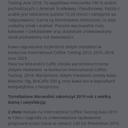
Tasting Asia 2018. To wyjątkowa mieszanka 100 % arabik
pochodzących z Ameryki Środkowej i Południowej. Każda z
arabik jest oddzielnie palona 15-20 minut i następnie po
′odgazowaniu′ ziarna są blendowane (mieszane), co daje
unikalny smak i aromat. Posiada wyczuwalne nuty
kakaowe i czekoladowe oraz doskonale zrównoważony
smak pozbawiony nut kwasowości.
Kawa nagradzana trzykrotnie złotym medalem w
konkursie International Coffee Tasting 2012, 2015, 2018
oraz 2023.
Palarnia Morandini Caffe została wyróżniona trzema
złotymi medalami w konkursie International Coffee
Tasting 2018. Wyróżnione złotym medalem zostały kawy :
Maxima 1kg, BioCaffe 500 g, oraz kawa bio w kapsułkach
kompatybilne z Nespresso.
Torrefazione Morandini zakończył 2019 rok z wielką
dumą i satysfakcją:
2 złote
medale na International Coffee Tasting Asia 2019
w Tokio i nagroda za zrównoważone opakowanie
przyznane przez Conai w ramach Call for Prevention 2019.