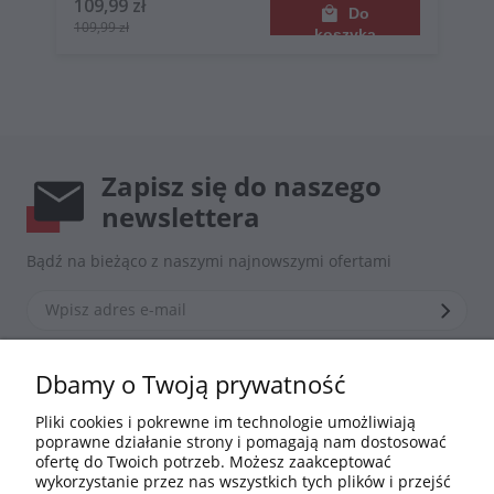
109,99 zł
Do
109,99 zł
koszyka
Zapisz się do naszego
newslettera
Bądź na bieżąco z naszymi najnowszymi ofertami
*Zapisując się zgadzasz się z naszą
polityką prywatności
Dbamy o Twoją prywatność
Pliki cookies i pokrewne im technologie umożliwiają
poprawne działanie strony i pomagają nam dostosować
Informacje
ofertę do Twoich potrzeb. Możesz zaakceptować
wykorzystanie przez nas wszystkich tych plików i przejść