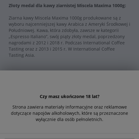
Złoty medal dla kawy ziarnistej Miscela Maxima 1000g:
Ziarna kawy Miscela Maxima 1000g produkowane są z
wyboru najcenniejszej kawy Arabica z Ameryki Środkowej i
Południowej.
Kawa, która zdobyła, zawsze w kategorii
„Espresso Italiano”, swój piąty złoty medal, poprzedzony
nagrodami z 2012 i 2018 r. Podczas International Coffee
Tasting oraz z 2013 i 2015 r. W International Coffee
Tasting Asia.
Nagroda Conai za zrównoważone opakowanie - Palarnia
Morandini ECO FRIENDLY - PRZYJAZNA ŚRODOWISKU
Nagroda dla najbardziej innowacyjnych rozwiązań
Czy masz ukończone 18 lat?
opakowaniowych wprowadzonych na rynek w latach 2017-
Strona zawiera materiały informacyjne oraz reklamowe
2018.
dotyczące napojów alkoholowych, które są przeznaczone
Firma Morandini została doceniona za min. za recykling,
wyłącznie dla osób pełnoletnich.
oszczędność surowców, ułatwienie działań związanych z
recyklingiem, wykorzystanie materiałów pochodzących z
recyklingu, optymalizacja logistyczna, uproszczenie