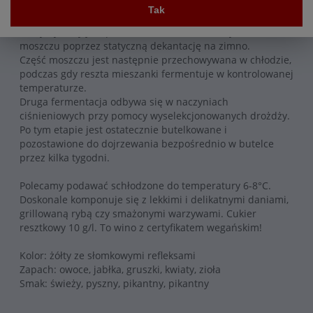
Treviso we Włoszech (40 m n.p.m.).
Tak
Otrzymywany jest przez lekkie tłoczenie i oczyszczanie
moszczu poprzez statyczną dekantację na zimno.
Część moszczu jest następnie przechowywana w chłodzie,
podczas gdy reszta mieszanki fermentuje w kontrolowanej
temperaturze.
Druga fermentacja odbywa się w naczyniach
ciśnieniowych przy pomocy wyselekcjonowanych drożdży.
Po tym etapie jest ostatecznie butelkowane i
pozostawione do dojrzewania bezpośrednio w butelce
przez kilka tygodni.
Polecamy podawać schłodzone do temperatury 6-8°C.
Doskonale komponuje się z lekkimi i delikatnymi daniami,
grillowaną rybą czy smażonymi warzywami. Cukier
resztkowy 10 g/l. To wino z certyfikatem wegańskim!
Kolor: żółty ze słomkowymi refleksami
Zapach: owoce, jabłka, gruszki, kwiaty, zioła
Smak: świeży, pyszny, pikantny, pikantny