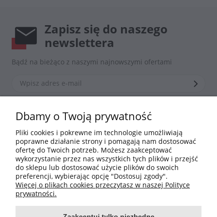
Zapisz się do naszego
newslettera
Bądź na bieżąco z naszymi najnowszymi ofertami
*Zapisując się zgadzasz się z naszą
polityką prywatności
Dbamy o Twoją prywatność
Pliki cookies i pokrewne im technologie umożliwiają
poprawne działanie strony i pomagają nam dostosować
Informacje
ofertę do Twoich potrzeb. Możesz zaakceptować
wykorzystanie przez nas wszystkich tych plików i przejść
do sklepu lub dostosować użycie plików do swoich
Moje konto
preferencji, wybierając opcję "Dostosuj zgody".
Więcej o plikach cookies przeczytasz w naszej Polityce
Płatności i dostawa
prywatności.
Zaakceptuj tylko niezbędne