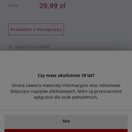
29,99 zł
Cena:
Powiadom o dostępności
Zapytaj o produkt
Poleć znajomemu
Czy masz ukończone 18 lat?
Opis
Cechy produktu
Strona zawiera materiały informacyjne oraz reklamowe
dotyczące napojów alkoholowych, które są przeznaczone
wyłącznie dla osób pełnoletnich.
Le Contesse Bianco Frizzante IGT Marco Trevigiana to
białe półmusujące włoskie wino wytwarzane z odmian
winogron Glera i Chardonnay.
Winogrona były zbierane ręcznie i dojrzewały w pierwszej
Nie
i drugiej dekadzie września. Wino pochodzi z regionu
winiarskiego