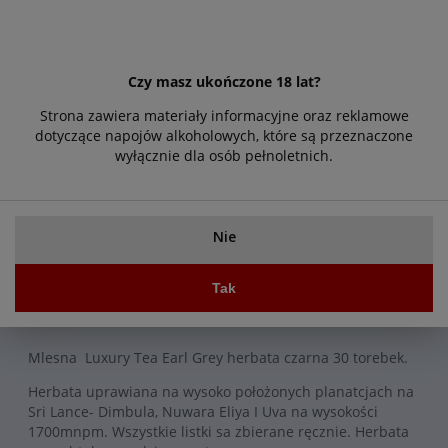
Czy masz ukończone 18 lat?
Strona zawiera materiały informacyjne oraz reklamowe
Do koszyka
dotyczące napojów alkoholowych, które są przeznaczone
wyłącznie dla osób pełnoletnich.
Zapytaj o produkt
Poleć znajomemu
Nie
Opis
Cechy produktu
Tak
Mlesna Luxury Tea Earl Grey herbata czarna 30 torebek.
Herbata uprawiana na wysoko położonych planatcjach na
Sri Lance- Dimbula, Nuwara Eliya I Uva na wysokości
1700mnpm. Wszystkie listki sa zbierane ręcznie. Herbata