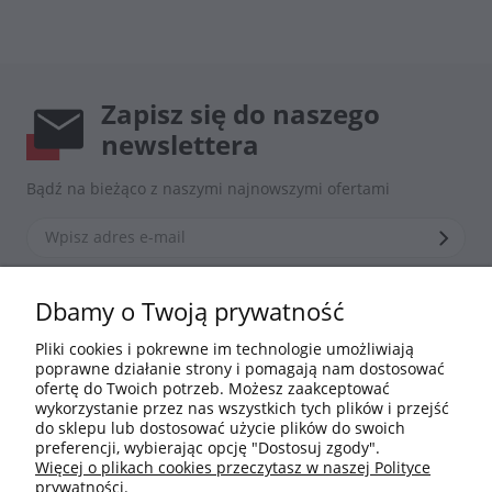
Zapisz się do naszego
newslettera
Bądź na bieżąco z naszymi najnowszymi ofertami
*Zapisując się zgadzasz się z naszą
polityką prywatności
Dbamy o Twoją prywatność
Pliki cookies i pokrewne im technologie umożliwiają
poprawne działanie strony i pomagają nam dostosować
Informacje
ofertę do Twoich potrzeb. Możesz zaakceptować
wykorzystanie przez nas wszystkich tych plików i przejść
do sklepu lub dostosować użycie plików do swoich
Moje konto
preferencji, wybierając opcję "Dostosuj zgody".
Więcej o plikach cookies przeczytasz w naszej Polityce
Płatności i dostawa
prywatności.