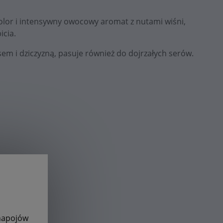
kolor i intensywny owocowy aromat z nutami wiśni,
icia.
m i dziczyzną, pasuje również do dojrzałych serów.
 napojów