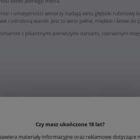
nosi około jednego metra.
rroir i umiejętności winiarzy nadają winu głęboki rubinowy 
wek i odrobiną wanilii. Jest to wino pełne, miękkie i łatwe do p
śmienite z pikantnymi pierwszymi daniami, czerwonym mięse
Czy masz ukończone 18 lat?
zawiera materiały informacyjne oraz reklamowe dotyczące