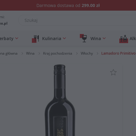
Darmowa dostawa od
299.00 zł
mi:
ex.pl
erbaty
Kulinaria
Wina
Al
ona główna
Wina
Kraj pochodzenia
Włochy
Lamadoro Primitivo