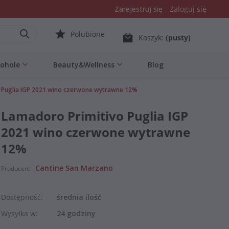
Zarejestruj się
Zaloguj się
Polubione
Koszyk:
(pusty)
kohole
Beauty&Wellness
Blog
 Puglia IGP 2021 wino czerwone wytrawne 12%
Lamadoro Primitivo Puglia IGP
2021 wino czerwone wytrawne
12%
Cantine San Marzano
Producent:
Dostępność:
średnia ilość
Wysyłka w:
24 godziny