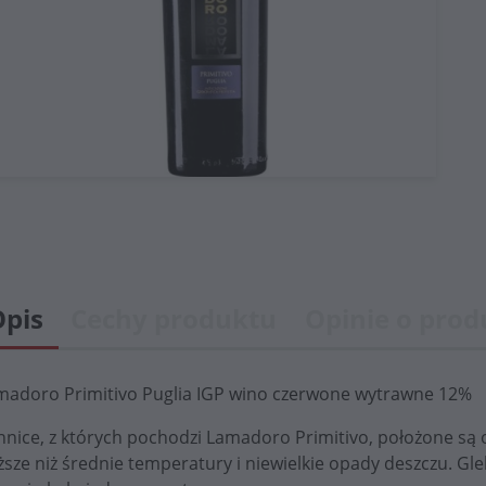
Opis
Cechy produktu
Opinie o produ
madoro Primitivo Puglia IGP wino czerwone wytrawne 12%
nnice, z których pochodzi Lamadoro Primitivo, położone s
sze niż średnie temperatury i niewielkie opady deszczu. Gleb