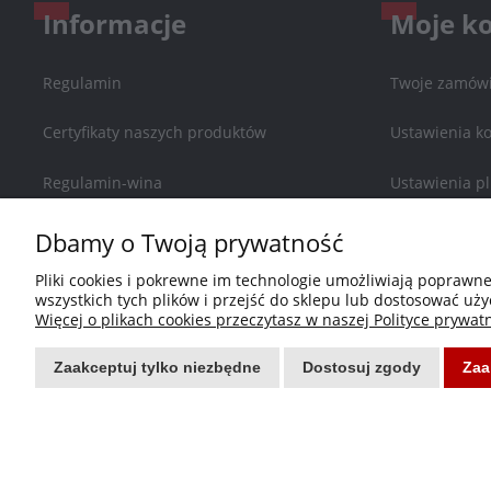
Informacje
Moje k
Regulamin
Twoje zamówi
Certyfikaty naszych produktów
Ustawienia k
Regulamin-wina
Ustawienia pl
Zwroty i reklamacje
Przechowalni
Dbamy o Twoją prywatność
Pliki cookies i pokrewne im technologie umożliwiają poprawn
Polityka prywatności
wszystkich tych plików i przejść do sklepu lub dostosować uży
Więcej o plikach cookies przeczytasz w naszej Polityce prywatn
Blog
Zaakceptuj tylko niezbędne
Dostosuj zgody
Zaa