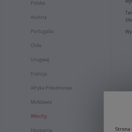
wy
Polska
Te
Austria
śli
Portugalia
Wy
Chile
Urugwaj
Francja
Afryka Południowa
Mołdawia
Włochy
Strona 
Hiszpania