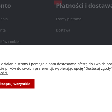
onto
Płatności i dostaw
enia
Formy płatności
onta
Dostawa
ików cookies
a
e działanie strony i pomagają nam dostosować ofertę do Twoich p
cie plików do swoich preferencji, wybierając opcję "Dostosuj zgody"
ości.
kceptuj wszystkie
Projekt i wykonanie:
Ecommercy.pl
Sklep internetowy Shoper Premium