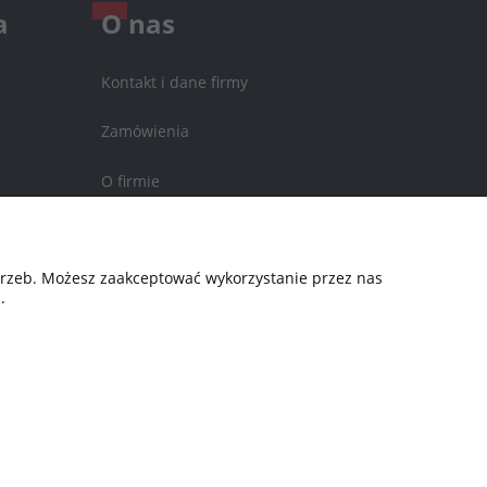
a
O nas
Kontakt i dane firmy
Zamówienia
O firmie
Nagrody i wyróżnienia
otrzeb. Możesz zaakceptować wykorzystanie przez nas
.