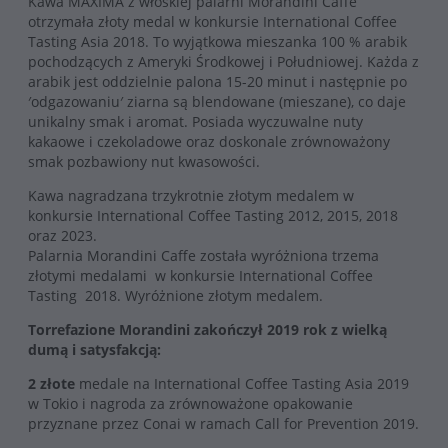
Kawa MAXIMA z włoskiej palarni Morandini Caffe
otrzymała złoty medal w konkursie International Coffee
Tasting Asia 2018. To wyjątkowa mieszanka 100 % arabik
pochodzących z Ameryki Środkowej i Południowej. Każda z
arabik jest oddzielnie palona 15-20 minut i następnie po
′odgazowaniu′ ziarna są blendowane (mieszane), co daje
unikalny smak i aromat. Posiada wyczuwalne nuty
kakaowe i czekoladowe oraz doskonale zrównoważony
smak pozbawiony nut kwasowości.
Kawa nagradzana trzykrotnie złotym medalem w
konkursie International Coffee Tasting 2012, 2015, 2018
oraz 2023.
Palarnia Morandini Caffe została wyróżniona trzema
złotymi medalami w konkursie International Coffee
Tasting 2018. Wyróżnione złotym medalem.
Torrefazione Morandini zakończył 2019 rok z wielką
dumą i satysfakcją:
2 złote
medale na International Coffee Tasting Asia 2019
w Tokio i nagroda za zrównoważone opakowanie
przyznane przez Conai w ramach Call for Prevention 2019.