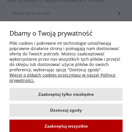
Bądź na bieżąco z naszymi najnowszymi ofertami
*Zapisując się zgadzasz się z naszą
polityką prywatności
Dbamy o Twoją prywatność
Pliki cookies i pokrewne im technologie umożliwiają
poprawne działanie strony i pomagają nam dostosować
Informacje
ofertę do Twoich potrzeb. Możesz zaakceptować
wykorzystanie przez nas wszystkich tych plików i przejść
do sklepu lub dostosować użycie plików do swoich
Moje konto
preferencji, wybierając opcję "Dostosuj zgody".
Więcej o plikach cookies przeczytasz w naszej Polityce
Płatności i dostawa
prywatności.
Zaakceptuj tylko niezbędne
O nas
Dostosuj zgody
Zaakceptuj wszystkie
Projekt i wykonanie:
Ecommercy.pl