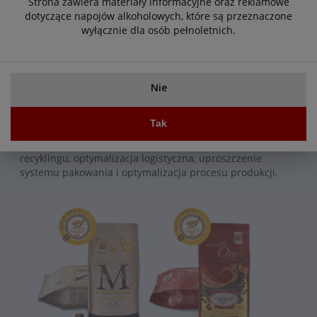
Strona zawiera materiały informacyjne oraz reklamowe
dotyczące napojów alkoholowych, które są przeznaczone
Nagroda Conai za zrównoważone opakowanie - Palarnia
wyłącznie dla osób pełnoletnich.
Morandini ECO FRIENDLY - PRZYJAZNA ŚRODOWISKU
Nagroda dla najbardziej innowacyjnych rozwiązań
opakowaniowych wprowadzonych na rynek w latach 2017-
Nie
2018.
Firma Morandini została doceniona za min. za recykling,
Tak
oszczędność surowców, ułatwienie działań związanych z
recyklingiem, wykorzystanie materiałów pochodzących z
recyklingu, optymalizacja logistyczna, uproszczenie
systemu pakowania i optymalizacja procesu produkcji.