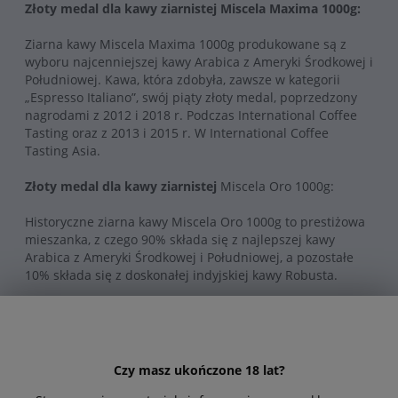
Złoty medal dla kawy ziarnistej Miscela Maxima 1000g:
Ziarna kawy Miscela Maxima 1000g produkowane są z
wyboru najcenniejszej kawy Arabica z Ameryki Środkowej i
Południowej.
Kawa, która zdobyła, zawsze w kategorii
„Espresso Italiano”, swój piąty złoty medal, poprzedzony
nagrodami z 2012 i 2018 r. Podczas International Coffee
Tasting oraz z 2013 i 2015 r. W International Coffee
Tasting Asia.
Złoty medal dla kawy ziarnistej
Miscela Oro 1000g:
Historyczne ziarna kawy Miscela Oro 1000g to prestiżowa
mieszanka, z czego 90% składa się z najlepszej kawy
Arabica z Ameryki Środkowej i Południowej, a pozostałe
10% składa się z doskonałej indyjskiej kawy Robusta.
Złoty medal zdobyty na International Coffee Tasting Asia
2019 to czwarta nagroda, którą należy dodać do tych
zdobytych w 2006, 2008 i 2017 roku na International
Coffee Tasting, zawsze w kategorii „Espresso Italiano”.
Czy masz ukończone 18 lat?
Miscela Oro 1000g: