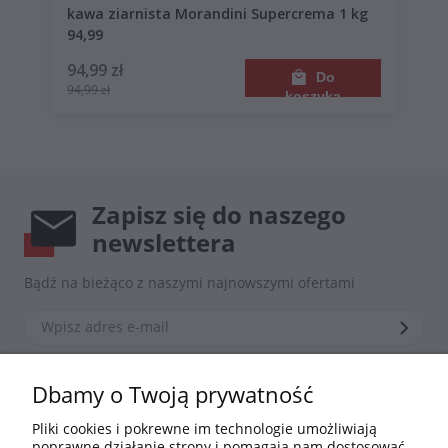
kawa ziarnista Morandini Supercrema 1 kg
94,99
94,99 zł
Do
94,99 zł
koszyka
Zapisz się do naszego
newslettera
Bądź na bieżąco z naszymi najnowszymi ofertami
*Zapisując się zgadzasz się z naszą
polityką prywatności
Dbamy o Twoją prywatność
Pliki cookies i pokrewne im technologie umożliwiają
poprawne działanie strony i pomagają nam dostosować