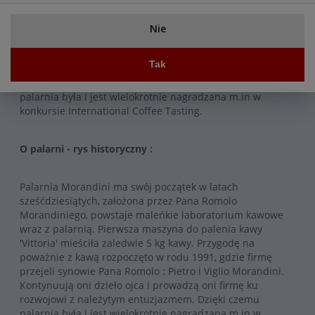
wraz z palarnią. Pierwsza maszyna do palenia kawy
'Vittoria' mieściła zaledwie 5 kg kawy. Przygodę na
Nie
poważnie z kawą rozpoczęto w rodu 1991, gdzie firmę
przejeli synowie Pana Romolo : Pietro i Viglio Morandini.
Tak
Kontynuują oni dzieło ojca i prowadzą oni firmę ku
rozwojowi z należytym entuzjazmem. Dzięki czemu
palarnia była i jest wielokrotnie nagradzana m.in w
konkursie International Coffee Tasting.
O palarni - rys historyczny :
Palarnia Morandini ma swój początek w latach
sześćdziesiątych, założona przez Pana Romolo
Morandiniego, powstaje maleńkie laboratorium kawowe
wraz z palarnią. Pierwsza maszyna do palenia kawy
'Vittoria' mieściła zaledwie 5 kg kawy. Przygodę na
poważnie z kawą rozpoczęto w rodu 1991, gdzie firmę
przejeli synowie Pana Romolo : Pietro i Viglio Morandini.
Kontynuują oni dzieło ojca i prowadzą oni firmę ku
rozwojowi z należytym entuzjazmem. Dzięki czemu
palarnia była i jest wielokrotnie nagradzana m.in w