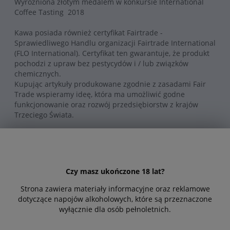
Wyróżniona złotym medalem w konkursie International
Coffee Tasting 2018
Kawa posiada również certyfikat Fairtrade -
Sprawiedliwego Handlu organizacji Fairtrade International
(FLO International). Certyfikat ten gwarantuje, że produkt
pochodzi z upraw bez pestycydów i / lub związków
chemicznych.
Kupując artykuły produkowane zgodnie z zasadami Fair
Trade wspieramy ideę, która ma umożliwić godne
funkcjonowanie oraz rozwój przedsiębiorstw z krajów
Trzeciego Świata.
Palarnia Morandini Caffe została wyróżniona trzema
złotymi medalami w konkursie International Coffee
Tasting 2018. Wyróżnione złotym medalem.
Czy masz ukończone 18 lat?
O palarni - rys historyczny :
Strona zawiera materiały informacyjne oraz reklamowe
dotyczące napojów alkoholowych, które są przeznaczone
Palarnia Morandini ma swój początek w latach
wyłącznie dla osób pełnoletnich.
sześćdziesiątych, założona przez Pana Romolo
Morandiniego, powstaje maleńkie laboratorium kawowe