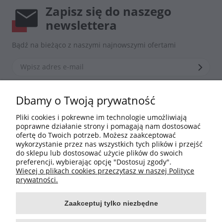
Zapisz się do naszego
newslettera
Bądź na bieżąco z naszymi najnowszymi ofertami
*Zapisując się zgadzasz się z naszą
polityką prywatności
Dbamy o Twoją prywatność
Pliki cookies i pokrewne im technologie umożliwiają
poprawne działanie strony i pomagają nam dostosować
Informacje
ofertę do Twoich potrzeb. Możesz zaakceptować
wykorzystanie przez nas wszystkich tych plików i przejść
do sklepu lub dostosować użycie plików do swoich
Moje konto
preferencji, wybierając opcję "Dostosuj zgody".
Więcej o plikach cookies przeczytasz w naszej Polityce
Płatności i dostawa
prywatności.
Zaakceptuj tylko niezbędne
O nas