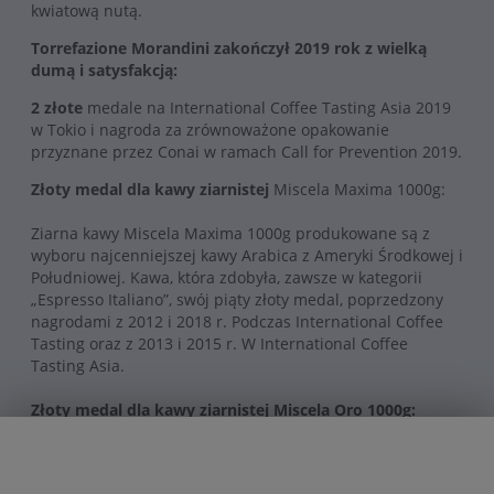
kwiatową nutą.
Torrefazione Morandini zakończył 2019 rok z wielką
dumą i satysfakcją:
2 złote
medale na International Coffee Tasting Asia 2019
w Tokio i nagroda za zrównoważone opakowanie
przyznane przez Conai w ramach Call for Prevention 2019.
Złoty medal dla kawy ziarnistej
Miscela Maxima 1000g:
Ziarna kawy Miscela Maxima 1000g produkowane są z
wyboru najcenniejszej kawy Arabica z Ameryki Środkowej i
Południowej.
Kawa, która zdobyła, zawsze w kategorii
„Espresso Italiano”, swój piąty złoty medal, poprzedzony
nagrodami z 2012 i 2018 r. Podczas International Coffee
Tasting oraz z 2013 i 2015 r. W International Coffee
Tasting Asia.
Złoty medal dla kawy ziarnistej Miscela Oro 1000g:
Historyczne ziarna kawy Miscela Oro 1000g to prestiżowa
mieszanka, z czego 90% składa się z najlepszej kawy